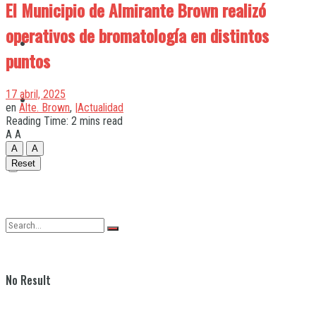
El Municipio de Almirante Brown realizó
operativos de bromatología en distintos
Quilmes
puntos
17 abril, 2025
Varela
en
Alte. Brown
,
|Actualidad
Reading Time: 2 mins read
A
A
A
A
Reset
No Result