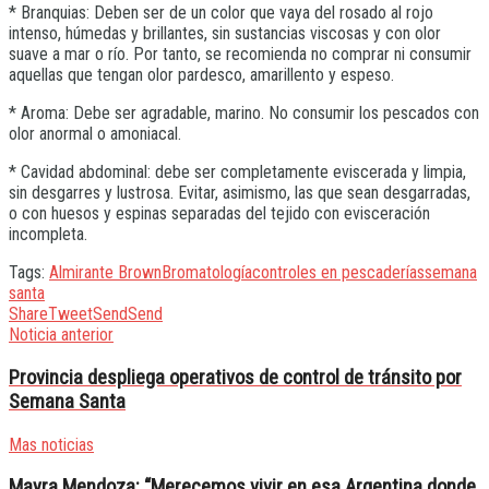
* Branquias: Deben ser de un color que vaya del rosado al rojo
intenso, húmedas y brillantes, sin sustancias viscosas y con olor
suave a mar o río. Por tanto, se recomienda no comprar ni consumir
aquellas que tengan olor pardesco, amarillento y espeso.
* Aroma: Debe ser agradable, marino. No consumir los pescados con
olor anormal o amoniacal.
* Cavidad abdominal: debe ser completamente eviscerada y limpia,
sin desgarres y lustrosa. Evitar, asimismo, las que sean desgarradas,
o con huesos y espinas separadas del tejido con evisceración
incompleta.
Tags:
Almirante Brown
Bromatología
controles en pescaderías
semana
santa
Share
Tweet
Send
Send
Noticia anterior
Provincia despliega operativos de control de tránsito por
Semana Santa
Mas noticias
Mayra Mendoza: “Merecemos vivir en esa Argentina donde