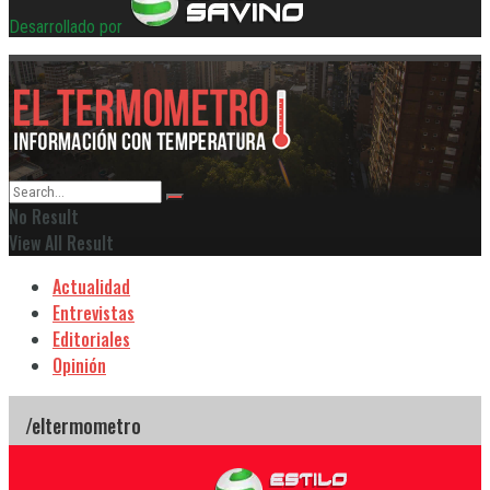
Desarrollado por
No Result
View All Result
Actualidad
Entrevistas
Editoriales
Opinión