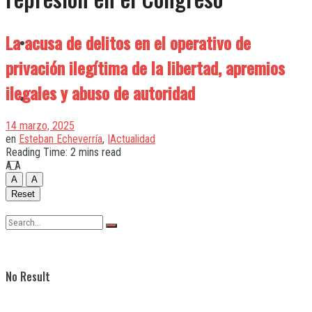
La acusa de delitos en el operativo de
Quilmes
privación ilegítima de la libertad, apremios
ilegales y abuso de autoridad
Varela
14 marzo, 2025
en
Esteban Echeverría
,
|Actualidad
Reading Time: 2 mins read
A
A
A
A
Reset
No Result