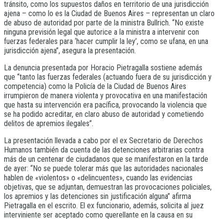
tránsito, como los supuestos daños en territorio de una jurisdicción
ajena – como lo es la Ciudad de Buenos Aires – representan un claro
de abuso de autoridad por parte de la ministra Bullrich. “No existe
ninguna previsión legal que autorice a la ministra a intervenir con
fuerzas federales para ‘hacer cumplir la ley’, como se ufana, en una
jurisdicción ajena”, asegura la presentación.
La denuncia presentada por Horacio Pietragalla sostiene además
que “tanto las fuerzas federales (actuando fuera de su jurisdicción y
competencia) como la Policía de la Ciudad de Buenos Aires
irrumpieron de manera violenta y provocativa en una manifestación
que hasta su intervención era pacífica, provocando la violencia que
se ha podido acreditar, en claro abuso de autoridad y cometiendo
delitos de apremios ilegales”.
La presentación llevada a cabo por el ex Secretario de Derechos
Humanos también da cuenta de las detenciones arbitrarias contra
más de un centenar de ciudadanos que se manifestaron en la tarde
de ayer: “No se puede tolerar más que las autoridades nacionales
hablen de «violentos» o «delincuentes», cuando las evidencias
objetivas, que se adjuntan, demuestran las provocaciones policiales,
los apremios y las detenciones sin justificación alguna” afirma
Pietragalla en el escrito. El ex funcionario, además, solicita al juez
interviniente ser aceptado como querellante en la causa en su