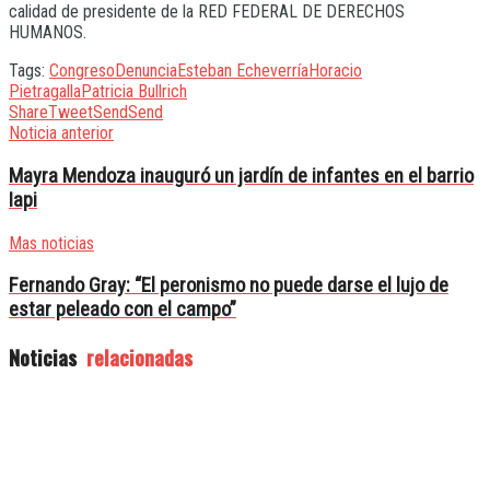
calidad de presidente de la RED FEDERAL DE DERECHOS
HUMANOS.
Tags:
Congreso
Denuncia
Esteban Echeverría
Horacio
Pietragalla
Patricia Bullrich
Share
Tweet
Send
Send
Noticia anterior
Mayra Mendoza inauguró un jardín de infantes en el barrio
Iapi
Mas noticias
Fernando Gray: “El peronismo no puede darse el lujo de
estar peleado con el campo”
Noticias
relacionadas