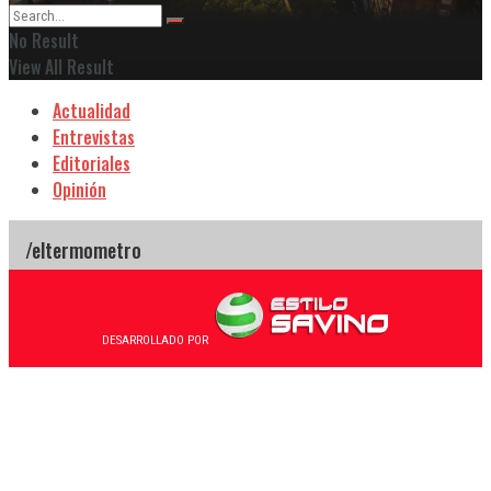
No Result
View All Result
Actualidad
Entrevistas
Editoriales
Opinión
DESARROLLADO POR