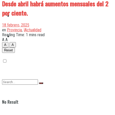
Desde abril habrá aumentos mensuales del 2
por ciento.
Quilmes
18 febrero, 2025
en
Provincia
,
|Actualidad
Reading Time: 1 mins read
Varela
A
A
A
A
Reset
No Result