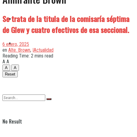
Se trata de la titula de la comisaría séptima
Quilmes
de Glew y cuatro efectivos de esa seccional.
Varela
6 enero, 2025
en
Alte. Brown
,
|Actualidad
Reading Time: 2 mins read
A
A
A
A
Reset
No Result