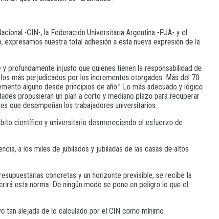
cional -CIN-, la Federación Universitaria Argentina -FUA- y el
io, expresamos nuestra total adhesión a esta nueva expresión de la
le y profundamente injusto que quienes tienen la responsabilidad de
 y los más perjudicados por los incrementos otorgados. Más del 70
cremento alguno desde principios de año.” Lo más adecuado y lógico
idades propusieran un plan a corto y mediano plazo para recuperar
nes que desempeñan los trabajadores universitarios.
mbito científico y universitario desmereciendo el esfuerzo de
ia, a los miles de jubilados y jubiladas de las casas de altos
supuestarias concretas y un horizonte previsible, se recibe la
rirá esta norma. De ningún modo se pone en peligro lo que el
uvo tan alejada de lo calculado por el CIN como mínimo