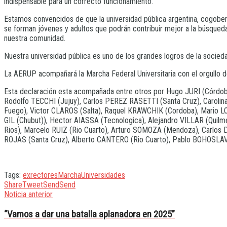
indispensable para un correcto funcionamiento.
Estamos convencidos de que la universidad pública argentina, cogobern
se forman jóvenes y adultos que podrán contribuir mejor a la búsqueda
nuestra comunidad.
Nuestra universidad pública es uno de los grandes logros de la socied
La AERUP acompañará la Marcha Federal Universitaria con el orgullo de
Esta declaración esta acompañada entre otros por Hugo JURI (Córdob
Rodolfo TECCHI (Jujuy), Carlos PEREZ RASETTI (Santa Cruz), Carolin
Fuego), Victor CLAROS (Salta), Raquel KRAWCHIK (Cordoba), Mario 
GIL (Chubut)), Hector AIASSA (Tecnologica), Alejandro VILLAR (Quil
Rios), Marcelo RUIZ (Rio Cuarto), Arturo SOMOZA (Mendoza), Carlos 
ROJAS (Santa Cruz), Alberto CANTERO (Rio Cuarto), Pablo BOHOSLAV
Tags:
exrectores
Marcha
Universidades
Share
Tweet
Send
Send
Noticia anterior
“Vamos a dar una batalla aplanadora en 2025”