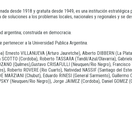
ada desde 1918 y gratuita desde 1949, es una institución estratégica pa
 de soluciones a los problemas locales, nacionales y regionales y se de
ad argentina; construida en democracia.
 pertenecer a la Universidad Publica Argentina.
a) Ernesto VILLANUEVA (Arturo Jauretche), Alberto DIBBERN (La Plata
a SCOTTO (Cordoba), Roberto TASSARA (Tandil/Azul/Olavarria), Gabriel
LOZANO (Quilmes),Gustavo CRISAFULLI (Neuquen/Rio Negro), Francisco 
mes), Roberto ROVERE (Rio Cuarto), Natividad NASSIF (Santiago del Es
DE MARZIANI (Chubut), Eduardo RINESI (General Sarmiento), Guillermo 
SKY (Neuquen/Rio Negro)), Jorge JAIMEZ (Cordoba), Daniel GOMEZ (Qu