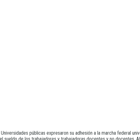
Universidades públicas expresaron su adhesión a la marcha federal unive
 el sueldo de los trabajadores y trabajadoras docentes y no docentes. Af