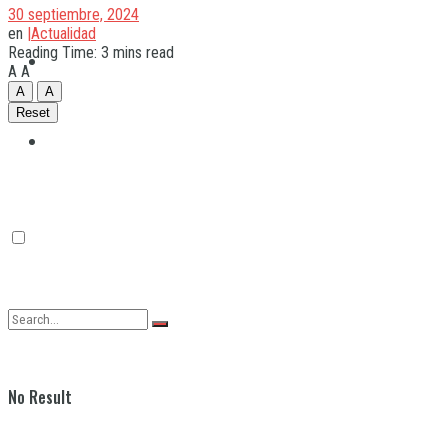
30 septiembre, 2024
en
|Actualidad
Reading Time: 3 mins read
Quilmes
A
A
A
A
Reset
Varela
No Result