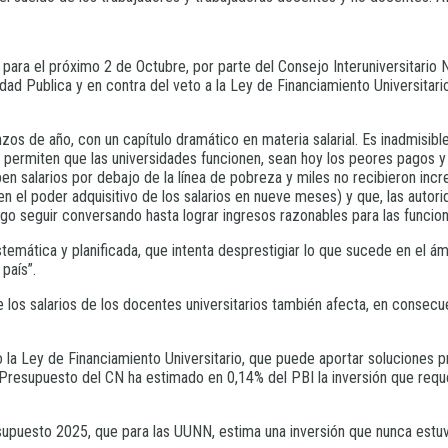
para el próximo 2 de Octubre, por parte del Consejo Interuniversitario Na
dad Publica y en contra del veto a la Ley de Financiamiento Universitar
nzos de año, con un capítulo dramático en materia salarial. Es inadmisib
io permiten que las universidades funcionen, sean hoy los peores pagos
iben salarios por debajo de la línea de pobreza y miles no recibieron in
en el poder adquisitivo de los salarios en nueve meses) y que, las autor
go seguir conversando hasta lograr ingresos razonables para las funcio
stemática y planificada, que intenta desprestigiar lo que sucede en el á
país”.
s salarios de los docentes universitarios también afecta, en consecuenc
 Ley de Financiamiento Universitario, que puede aportar soluciones pre
Presupuesto del CN ha estimado en 0,14% del PBI la inversión que reque
Presupuesto 2025, que para las UUNN, estima una inversión que nunca est