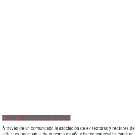
Share on Facebook
Share on Twitter
A través de un comunicado la asociación de ex rectoras y rectores de 
actual es peor que la de principio de año y hacen especial hincapié en