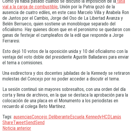
Como ya había pasado cuando se discutió la imposición de la
tasa
vial a la carga de combustible
, Unión por la Patria gozó de la
ausencia de cuatro ediles, en este caso Marcelo Villa y Anabela Ron
de Juntos por el Cambio, Jorge del Oso de La Libertad Avanza y
Belén Berrueco, quien sostiene un monobloque separado del
oficialismo. Hay quienes dicen que en el peronismo se quedaron con
ganas de festejar el cumpleaños de la edil que responde a Jorge
Ferraresi.
Esto dejó 10 votos de la oposición unida y 10 del oficialismo con la
ventaja del voto doble del presidente Agustín Balladares para enviar
el tema a comisiones.
Una exdirectora y dos docentes jubiladas de la Kennedy se retiraron
molestas del Concejo por no poder acceder a discutir el tema.
La sesión continuó sin mayores sobresaltos, con una orden del día
corta y llena de archivos, en la que se destaca la aprobación para la
colocación de una placa en el Monumento a los periodistas en
recuerdo al colega Beto Martínez.
Tags:
ausencias
Concejo Deliberante
Escuela Kennedy
HCD
Lanús
Share
Tweet
Send
Send
Noticia anterior