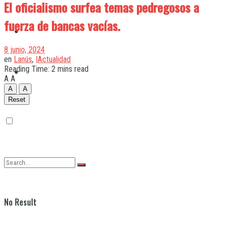
El oficialismo surfea temas pedregosos a
fuerza de bancas vacías.
Quilmes
8 junio, 2024
en
Lanús
,
|Actualidad
Reading Time: 2 mins read
Varela
A
A
A
A
Reset
No Result