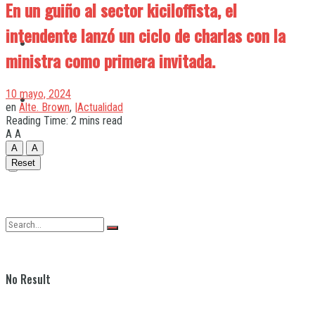
En un guiño al sector kiciloffista, el
intendente lanzó un ciclo de charlas con la
Quilmes
ministra como primera invitada.
10 mayo, 2024
Varela
en
Alte. Brown
,
|Actualidad
Reading Time: 2 mins read
A
A
A
A
Reset
No Result