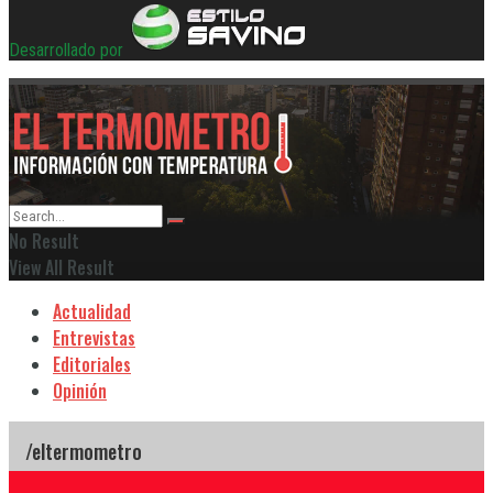
Desarrollado por
No Result
View All Result
Actualidad
Entrevistas
Editoriales
Opinión