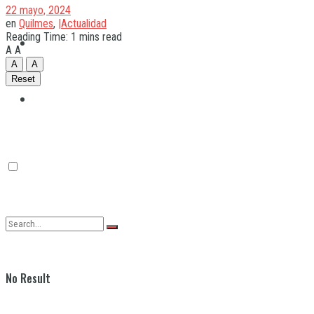
22 mayo, 2024
en
Quilmes
,
|Actualidad
Reading Time: 1 mins read
Quilmes
A
A
A
A
Reset
Varela
No Result