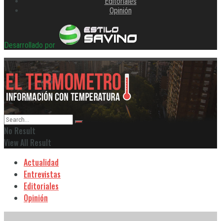
Editoriales
Opinión
Desarrollado por
No Result
View All Result
Actualidad
Entrevistas
Editoriales
Opinión