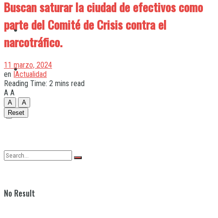
Buscan saturar la ciudad de efectivos como
parte del Comité de Crisis contra el
Quilmes
narcotráfico.
11 marzo, 2024
Varela
en
|Actualidad
Reading Time: 2 mins read
A
A
A
A
Reset
No Result