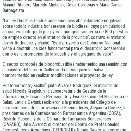
Manuel Ritacco, Marcelo Michelini, César Cárdenas y María Camila
Barbagelata.
“La Ley Ómnibus tendría consecuencias absolutamente negativas
sobre toda la industria bonaerense de biodiesel, cuya particularidad
es que está integrada por pymes que generan cerca de 800 puestos
de empleo directo en el interior de la provincia”, sostuvo el ministro
Javier Rodríguez y añadió: “Este proyecto del Gobierno Nacional
viene a destruir una idea fundamental para el desarrollo bonaerense
como es la promoción de la industria y el agregado de valor”.
El sector cordobés de biocombustibles había tenido una reunión con
el ministro del Interior Guillermo Francos quien se había
comprometido en realizar modificaciones al proyecto de ley.
Posteriormente, Kicillof, junto Álvarez Rodríguez; el ministro de
salud Nicolás Kreplak; y la subsecretaria de Gestión de la
Información, Educación Permanente y Fiscalización del Ministerio de
Salud, Leticia Ceriani; recibieron a la presidenta del Colegio de
Farmacéuticos de la provincia de Buenos Aires, Alejandra Gómez; los
presidentes de la Confederación Farmacéutica Argentina (COFA),
Ricardo Pesenti; y de la Cámara de Farmacias Bonaerenses
(CAFABO), Julio Álvarez; el director del Centro de Profesionales
Farmacéuticos Argentinos (CEPROFAR), Rubén Sajem; el secretario