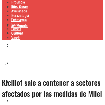
Provincia
Lanús
Alte. Brown
Alte. Brown
Avellaneda
Berazategui
Lomas
Echeverría
Lanús
Avellaneda
Lomas
Quilmes
Quilmes
Varela
Berazategui
Varela
Echeverría
Kicillof sale a contener a sectores
Lanús
afectados por las medidas de Milei
Lomas