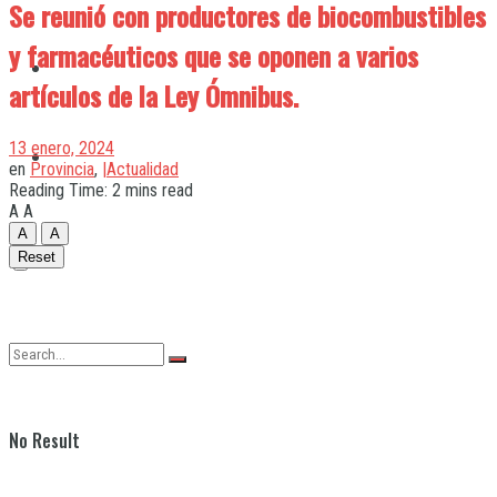
Se reunió con productores de biocombustibles
y farmacéuticos que se oponen a varios
Quilmes
artículos de la Ley Ómnibus.
13 enero, 2024
Varela
en
Provincia
,
|Actualidad
Reading Time: 2 mins read
A
A
A
A
Reset
No Result