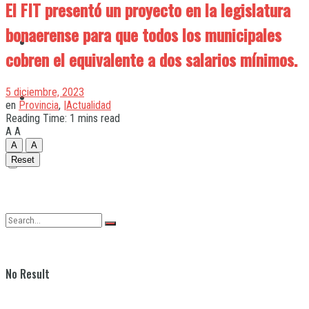
El FIT presentó un proyecto en la legislatura
bonaerense para que todos los municipales
Quilmes
cobren el equivalente a dos salarios mínimos.
5 diciembre, 2023
Varela
en
Provincia
,
|Actualidad
Reading Time: 1 mins read
A
A
A
A
Reset
No Result