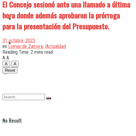
El Concejo sesionó ante una llamado a última
hora donde además aprobaron la prórroga
Quilmes
para la presentación del Presupuesto.
31 octubre, 2023
Varela
en
Lomas de Zamora
,
|Actualidad
Reading Time: 2 mins read
A
A
A
A
Reset
No Result