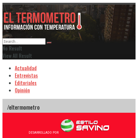
No Result
View All Result
Actualidad
Entrevistas
Editoriales
Opinión
DESARROLLADO POR