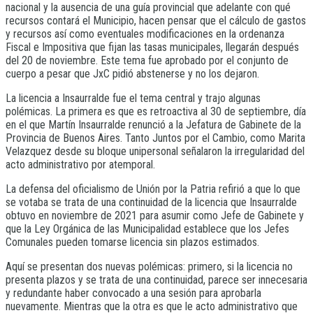
nacional y la ausencia de una guía provincial que adelante con qué
recursos contará el Municipio, hacen pensar que el cálculo de gastos
y recursos así como eventuales modificaciones en la ordenanza
Fiscal e Impositiva que fijan las tasas municipales, llegarán después
del 20 de noviembre. Este tema fue aprobado por el conjunto de
cuerpo a pesar que JxC pidió abstenerse y no los dejaron.
La licencia a Insaurralde fue el tema central y trajo algunas
polémicas. La primera es que es retroactiva al 30 de septiembre, día
en el que Martín Insaurralde renunció a la Jefatura de Gabinete de la
Provincia de Buenos Aires. Tanto Juntos por el Cambio, como Marita
Velazquez desde su bloque unipersonal señalaron la irregularidad del
acto administrativo por atemporal.
La defensa del oficialismo de Unión por la Patria refirió a que lo que
se votaba se trata de una continuidad de la licencia que Insaurralde
obtuvo en noviembre de 2021 para asumir como Jefe de Gabinete y
que la Ley Orgánica de las Municipalidad establece que los Jefes
Comunales pueden tomarse licencia sin plazos estimados.
Aquí se presentan dos nuevas polémicas: primero, si la licencia no
presenta plazos y se trata de una continuidad, parece ser innecesaria
y redundante haber convocado a una sesión para aprobarla
nuevamente. Mientras que la otra es que le acto administrativo que