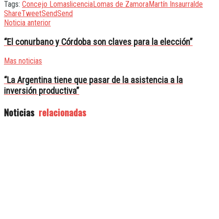
Tags:
Concejo Lomas
licencia
Lomas de Zamora
Martín Insaurralde
Share
Tweet
Send
Send
Noticia anterior
“El conurbano y Córdoba son claves para la elección”
Mas noticias
“La Argentina tiene que pasar de la asistencia a la
inversión productiva”
Noticias
relacionadas