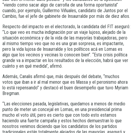
“viendo como sacar algo de carroña de una forma oportunista”
cuando, por ejemplo, Guillermo Viñuales, candidato de Juntos por el
Cambio, fue el jefe de gabinete de Insaurralde por más de diez años.
Respecto del impacto en el electorado, la candidata del FIT aseguró:
“Lo que veo es mucha indignación por un viaje lujoso, alejado de la
situación económica y de la vida de las mayorías trabajadoras, pero
al mismo tiempo veo que no es una gran sorpresa, es impactante,
pero la vida lujosa de Insaurralde y los políticos acá en Lomas es
algo que los vecinos y vecinas lo conocen bien”. “Esta crisis política
grande va a impactar en los resultados de la elección, habrá que ver
cuánto y en qué medida”, afirmó.
Además, Canalis afirmó que, más después del debate, “muchos
votos que iban a ir al mal menor que es Massa y el peronismo ahora
lo está repensando” y destacó el buen desempeño que tuvo Myriam
Bregman.
“Las elecciones pasada, legislativas, quedamos a menos de medio
punto de meter un concejal en Lomas, en una presidencial prima
mucho el voto útil, pero es cierto que con todo esto estamos
haciendo una fuerte campaña y estos hechos demuestran lo que
nosotros venimos diciendo que los candidatos de los partidos
tradicionales están totalmente alejados de las mayorías, aseguró y