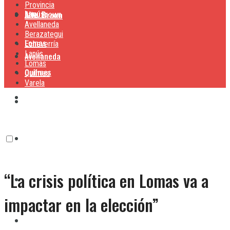
Provincia
Lanús
Alte. Brown
Alte. Brown
Avellaneda
Berazategui
Lomas
Echeverría
Lanús
Avellaneda
Lomas
Quilmes
Quilmes
Varela
Berazategui
Varela
Echeverría
“La crisis política en Lomas va a
Lanús
impactar en la elección”
Lomas