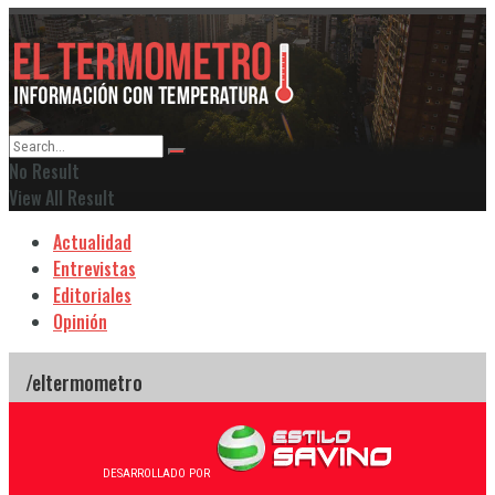
No Result
View All Result
Actualidad
Entrevistas
Editoriales
Opinión
DESARROLLADO POR