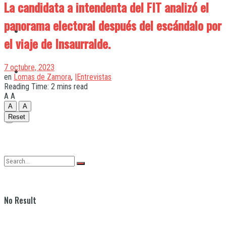
La candidata a intendenta del FIT analizó el
panorama electoral después del escándalo por
Quilmes
el viaje de Insaurralde.
7 octubre, 2023
Varela
en
Lomas de Zamora
,
|Entrevistas
Reading Time: 2 mins read
A
A
A
A
Reset
No Result