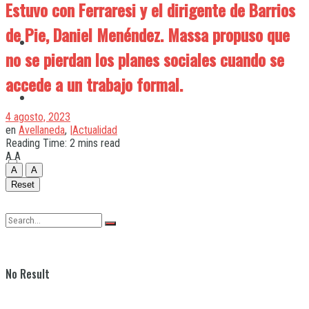
Estuvo con Ferraresi y el dirigente de Barrios
de Pie, Daniel Menéndez. Massa propuso que
Quilmes
no se pierdan los planes sociales cuando se
accede a un trabajo formal.
Varela
4 agosto, 2023
en
Avellaneda
,
|Actualidad
Reading Time: 2 mins read
A
A
A
A
Reset
No Result