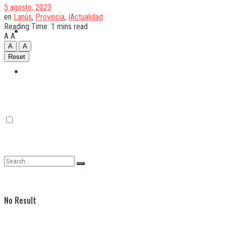
5 agosto, 2023
en
Lanús
,
Provincia
,
|Actualidad
Reading Time: 1 mins read
Quilmes
A
A
A
A
Reset
Varela
No Result