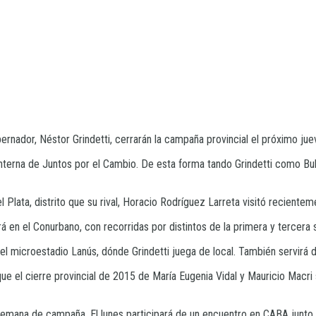
bernador, Néstor Grindetti, cerrarán la campaña provincial el próximo juev
a interna de Juntos por el Cambio. De esta forma tando Grindetti como B
lata, distrito que su rival, Horacio Rodríguez Larreta visitó recienteme
á en el Conurbano, con recorridas por distintos de la primera y tercera 
 el microestadio Lanús, dónde Grindetti juega de local. También servirá de
e el cierre provincial de 2015 de María Eugenia Vidal y Mauricio Macri s
ma semana de campaña. El lunes participará de un encuentro en CABA junt