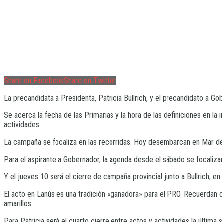
Share on Facebook
Share on Twitter
La precandidata a Presidenta, Patricia Bullrich, y el precandidato a Go
Se acerca la fecha de las Primarias y la hora de las definiciones en l
actividades
La campaña se focaliza en las recorridas. Hoy desembarcan en Mar del P
Para el aspirante a Gobernador, la agenda desde el sábado se focalizar
Y el jueves 10 será el cierre de campaña provincial junto a Bullrich, en
El acto en Lanús es una tradición «ganadora» para el PRO. Recuerdan qu
amarillos.
Para Patricia será el cuarto cierre entre actos y actividades la últi