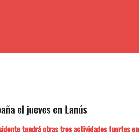
paña el jueves en Lanús
esidente tendrá otras tres actividades fuertes en