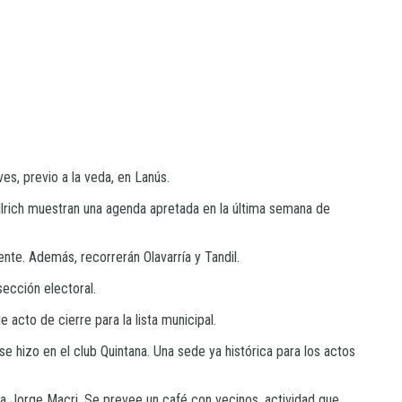
es, previo a la veda, en Lanús.
ullrich muestran una agenda apretada en la última semana de
nte. Además, recorrerán Olavarría y Tandil.
sección electoral.
 acto de cierre para la lista municipal.
e hizo en el club Quintana. Una sede ya histórica para los actos
o a Jorge Macri. Se prevee un café con vecinos, actividad que