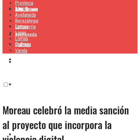
Provincia
Lanús
Alte. Brown
Alte. Brown
Avellaneda
Berazategui
Lomas
Echeverría
Lanús
Avellaneda
Lomas
Quilmes
Quilmes
Varela
Berazategui
Varela
Echeverría
Moreau celebró la media sanción
Lanús
al proyecto que incorpora la
Lomas
violencia digital