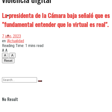
La presidenta de la Cámara baja señaló que es
Quilmes
"fundamental entender que lo virtual es real".
Varela
7 julio, 2023
en
|Actualidad
Reading Time: 1 mins read
A
A
A
A
Reset
No Result