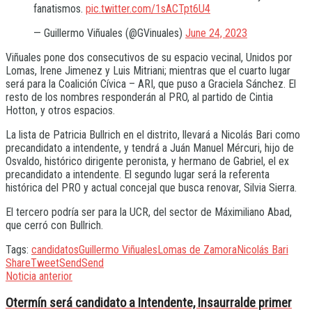
fanatismos.
pic.twitter.com/1sACTpt6U4
— Guillermo Viñuales (@GVinuales)
June 24, 2023
Viñuales pone dos consecutivos de su espacio vecinal, Unidos por
Lomas, Irene Jimenez y Luis Mitriani; mientras que el cuarto lugar
será para la Coalición Cívica – ARI, que puso a Graciela Sánchez. El
resto de los nombres responderán al PRO, al partido de Cintia
Hotton, y otros espacios.
La lista de Patricia Bullrich en el distrito, llevará a Nicolás Bari como
precandidato a intendente, y tendrá a Juán Manuel Mércuri, hijo de
Osvaldo, histórico dirigente peronista, y hermano de Gabriel, el ex
precandidato a intendente. El segundo lugar será la referenta
histórica del PRO y actual concejal que busca renovar, Silvia Sierra.
El tercero podría ser para la UCR, del sector de Máximiliano Abad,
que cerró con Bullrich.
Tags:
candidatos
Guillermo Viñuales
Lomas de Zamora
Nicolás Bari
Share
Tweet
Send
Send
Noticia anterior
Otermín será candidato a Intendente, Insaurralde primer