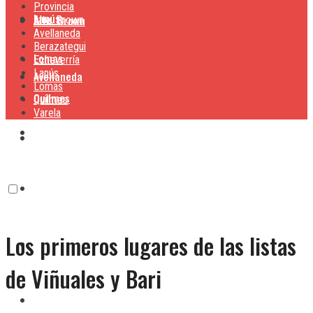
Provincia
Lanús
Alte. Brown
Alte. Brown
Avellaneda
Berazategui
Lomas
Echeverría
Lanús
Avellaneda
Lomas
Quilmes
Quilmes
Varela
Berazategui
Varela
Echeverría
Los primeros lugares de las listas
Lanús
de Viñuales y Bari
Lomas