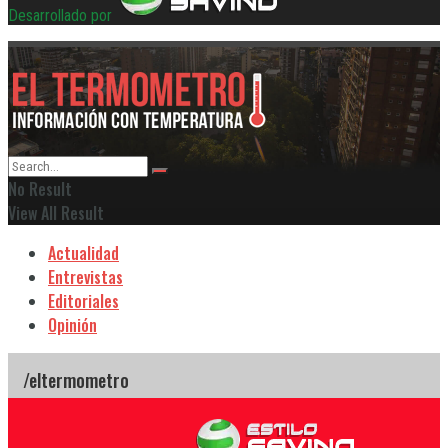
Desarrollado por
No Result
View All Result
Actualidad
Entrevistas
Editoriales
Opinión