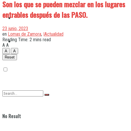
Son los que se pueden mezclar en los lugares
entrables después de las PASO.
Quilmes
23 junio, 2023
en
Lomas de Zamora
,
|Actualidad
Reading Time: 2 mins read
Varela
A
A
A
A
Reset
No Result