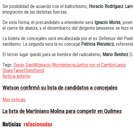
Sin posibilidad de acuerdo con el bullrichismo,
Horacio Rodríguez Larr
integración de las distintas fuerzas.
De esta forma, el precandidato a intendente será
Ignacio Morini
, jove
el cierre de alianza, y el desembarco del dirigente lanusense se hizo
La boleta de concejales será encabezada por el ex Defensor del Pue
santilismo. La segunda será la ex concejal
Patricia Werenicz
, referent
El tercer lugar quedó para un hombre del radicalismo,
Mario Benitez
(U
Tags:
Diego Santilli
Ignacio Morini
interna
Juntos por el Cambio
Lanús
Share
Tweet
Send
Send
Noticia anterior
Watson confirmó su lista de candidatos a concejales
Mas noticias
La lista de Martiniano Molina para competir en Quilmes
Noticias
relacionadas