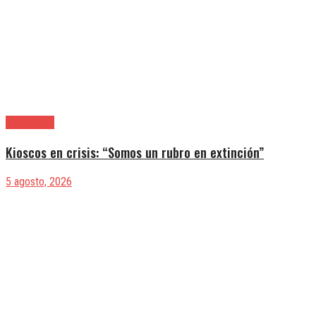
|Actualidad
Kioscos en crisis: “Somos un rubro en extinción”
5 agosto, 2026