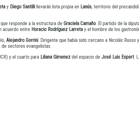
eta
y
Diego Santilli
llevarán lista propia en
Lanús
, territorio del precandi
n que responde a la estructura de
Graciela Camaño
. El partido de la dip
 en acuerdo entre
Horacio Rodríguez Larreta
y el hombre de los gastron
blo,
Alejandro Gorrini
. Dirigente que había sido cercano a Nicolás Russo
a de sectores evangelistas.
CR) y el cuarto para
Liliana Gimenez
del espacio de
José Luis Espert
. 