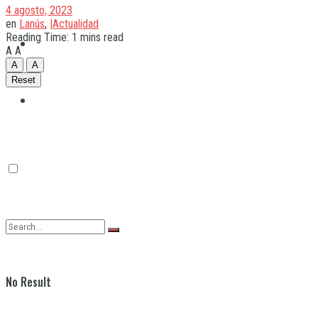
4 agosto, 2023
en
Lanús
,
|Actualidad
Reading Time: 1 mins read
Quilmes
A
A
A
A
Reset
Varela
No Result