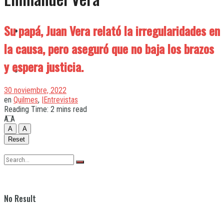
Su papá, Juan Vera relató la irregularidades en
Quilmes
la causa, pero aseguró que no baja los brazos
y espera justicia.
Varela
30 noviembre, 2022
en
Quilmes
,
|Entrevistas
Reading Time: 2 mins read
A
A
A
A
Reset
No Result