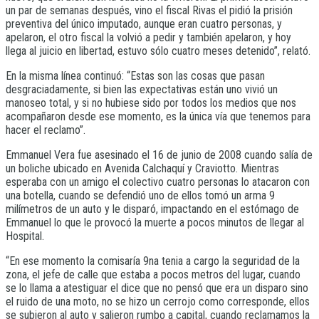
un par de semanas después, vino el fiscal Rivas el pidió la prisión
preventiva del único imputado, aunque eran cuatro personas, y
apelaron, el otro fiscal la volvió a pedir y también apelaron, y hoy
llega al juicio en libertad, estuvo sólo cuatro meses detenido”, relató.
En la misma línea continuó: “Estas son las cosas que pasan
desgraciadamente, si bien las expectativas están uno vivió un
manoseo total, y si no hubiese sido por todos los medios que nos
acompañaron desde ese momento, es la única vía que tenemos para
hacer el reclamo”.
Emmanuel Vera fue asesinado el 16 de junio de 2008 cuando salía de
un boliche ubicado en Avenida Calchaquí y Craviotto. Mientras
esperaba con un amigo el colectivo cuatro personas lo atacaron con
una botella, cuando se defendió uno de ellos tomó un arma 9
milímetros de un auto y le disparó, impactando en el estómago de
Emmanuel lo que le provocó la muerte a pocos minutos de llegar al
Hospital.
“En ese momento la comisaría 9na tenia a cargo la seguridad de la
zona, el jefe de calle que estaba a pocos metros del lugar, cuando
se lo llama a atestiguar el dice que no pensó que era un disparo sino
el ruido de una moto, no se hizo un cerrojo como corresponde, ellos
se subieron al auto y salieron rumbo a capital, cuando reclamamos la