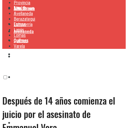
Provincia
Lanús
Alte. Brown
Alte. Brown
Avellaneda
Berazategui
Lomas
Echeverría
Lanús
Avellaneda
Lomas
Quilmes
Quilmes
Varela
Berazategui
Varela
Echeverría
Después de 14 años comienza el
Lanús
juicio por el asesinato de
Lomas
Emmanuel Vera