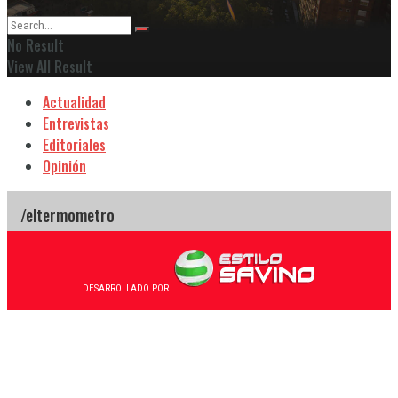
No Result
View All Result
Actualidad
Entrevistas
Editoriales
Opinión
DESARROLLADO POR