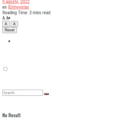
9 agosto, 2022
en
|Entrevistas
Reading Time: 3 mins read
Quilmes
A
A
A
A
Reset
Varela
No Result