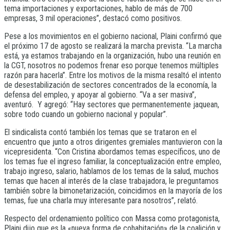
tema importaciones y exportaciones, hablo de más de 700
empresas, 3 mil operaciones”, destacó como positivos.
Pese a los movimientos en el gobierno nacional, Plaini confirmó que
el próximo 17 de agosto se realizará la marcha prevista. “La marcha
está, ya estamos trabajando en la organización, hubo una reunión en
la CGT, nosotros no podemos frenar eso porque tenemos múltiples
razón para hacerla”. Entre los motivos de la misma resaltó el intento
de desestabilización de sectores concentrados de la economía, la
defensa del empleo, y apoyar al gobierno. “Va a ser masiva”,
aventuró. Y agregó: “Hay sectores que permanentemente jaquean,
sobre todo cuando un gobierno nacional y popular”.
El sindicalista contó también los temas que se trataron en el
encuentro que junto a otros dirigentes gremiales mantuvieron con la
vicepresidenta. “Con Cristina abordamos temas específicos, uno de
los temas fue el ingreso familiar, la conceptualización entre empleo,
trabajo ingreso, salario, hablamos de los temas de la salud, muchos
temas que hacen al interés de la clase trabajadora, le preguntamos
también sobre la bimonetarización, coincidimos en la mayoría de los
temas, fue una charla muy interesante para nosotros”, relató.
Respecto del ordenamiento político con Massa como protagonista,
Plaini dijo que es la «nueva forma de cohabitación» de la coalición y