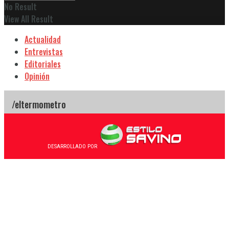
No Result
View All Result
Actualidad
Entrevistas
Editoriales
Opinión
DESARROLLADO POR