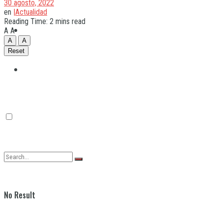
30 agosto, 2022
en
|Actualidad
Reading Time: 2 mins read
Quilmes
A
A
A
A
Reset
Varela
No Result