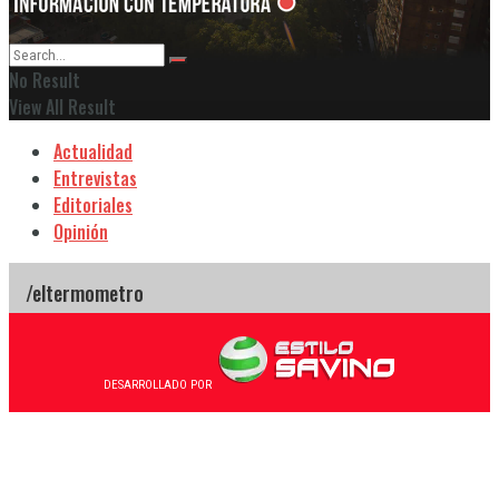
No Result
View All Result
Actualidad
Entrevistas
Editoriales
Opinión
DESARROLLADO POR