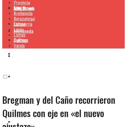
Provincia
Lanús
Alte. Brown
Alte. Brown
Avellaneda
Berazategui
Lomas
Echeverría
Lanús
Avellaneda
Lomas
Quilmes
Quilmes
Varela
Berazategui
Varela
Echeverría
Bregman y del Caño recorrieron
Lanús
Quilmes con eje en «el nuevo
Lomas
ajustazo»