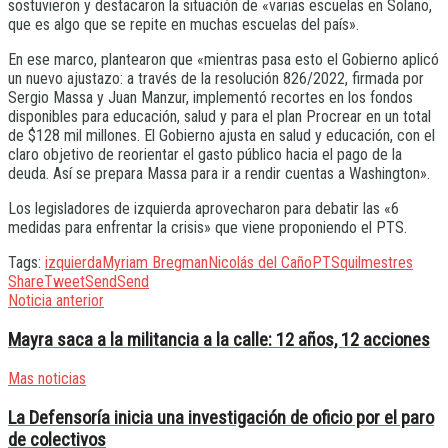
sostuvieron y destacaron la situación de «varias escuelas en Solano,
que es algo que se repite en muchas escuelas del país».
En ese marco, plantearon que «mientras pasa esto el Gobierno aplicó
un nuevo ajustazo: a través de la resolución 826/2022, firmada por
Sergio Massa y Juan Manzur, implementó recortes en los fondos
disponibles para educación, salud y para el plan Procrear en un total
de $128 mil millones. El Gobierno ajusta en salud y educación, con el
claro objetivo de reorientar el gasto público hacia el pago de la
deuda. Así se prepara Massa para ir a rendir cuentas a Washington».
Los legisladores de izquierda aprovecharon para debatir las «6
medidas para enfrentar la crisis» que viene proponiendo el PTS.
Tags:
izquierda
Myriam Bregman
Nicolás del Caño
PTS
quilmes
tres
Share
Tweet
Send
Send
Noticia anterior
Mayra saca a la militancia a la calle: 12 años, 12 acciones
Mas noticias
La Defensoría inicia una investigación de oficio por el paro
de colectivos