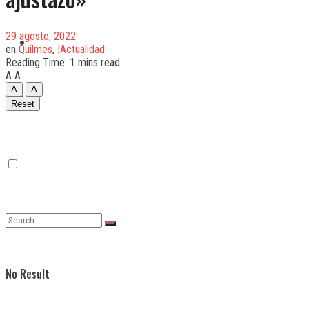
29 agosto, 2022
Quilmes
en
Quilmes
,
|Actualidad
Reading Time: 1 mins read
A
A
A
A
Varela
Reset
No Result