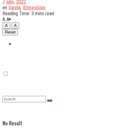
7 julio, 2022
en
Varela
,
|Entrevistas
Reading Time: 3 mins read
Quilmes
A
A
A
A
Reset
Varela
No Result