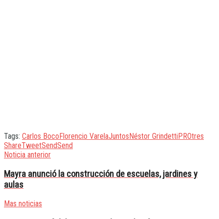
Tags:
Carlos Boco
Florencio Varela
Juntos
Néstor Grindetti
PRO
tres
Share
Tweet
Send
Send
Noticia anterior
Mayra anunció la construcción de escuelas, jardines y
aulas
Mas noticias