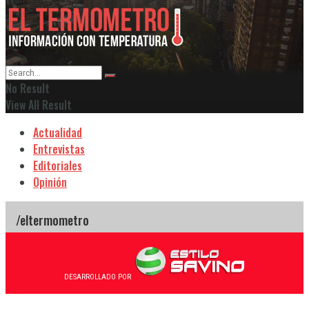
No Result
View All Result
Actualidad
Entrevistas
Editoriales
Opinión
DESARROLLADO POR