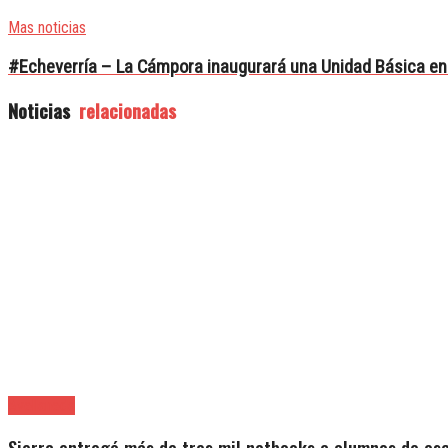
Mas noticias
#Echeverría – La Cámpora inaugurará una Unidad Básica en 
Noticias
relacionadas
Avellaneda
Sierra entregó más de tres mil netbooks a alumnos de es