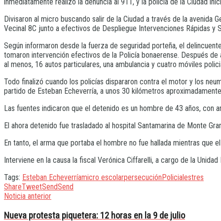
inmediatamente realizó la denuncia al 911, y la policía de la Ciudad inic
Divisaron al micro buscando salir de la Ciudad a través de la avenida G
Vecinal 8C junto a efectivos de Despliegue Intervenciones Rápidas y 
Según informaron desde la fuerza de seguridad porteña, el delincuen
tomaron intervención efectivos de la Policía bonaerense. Después de 
al menos, 16 autos particulares, una ambulancia y cuatro móviles polici
Todo finalizó cuando los policías dispararon contra el motor y los neu
partido de Esteban Echeverría, a unos 30 kilómetros aproximadamente 
Las fuentes indicaron que el detenido es un hombre de 43 años, con a
El ahora detenido fue trasladado al hospital Santamarina de Monte Gr
En tanto, el arma que portaba el hombre no fue hallada mientras que 
Interviene en la causa la fiscal Verónica Ciffarelli, a cargo de la Unida
Tags:
Esteban Echeverría
micro escolar
persecución
Policiales
tres
Share
Tweet
Send
Send
Noticia anterior
Nueva protesta piquetera: 12 horas en la 9 de julio