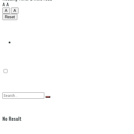
A
A
A
A
Reset
Quilmes
Varela
No Result