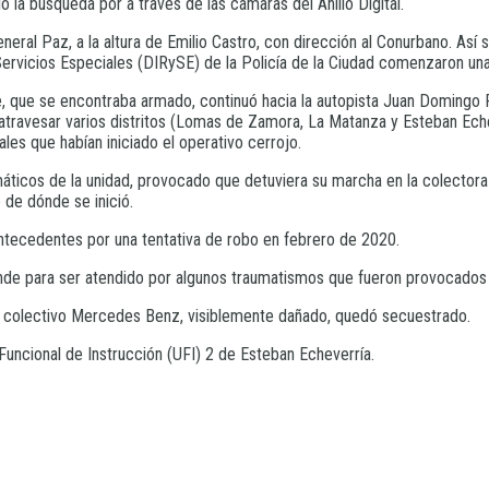
ió la búsqueda por a través de las cámaras del Anillo Digital.
eneral Paz, a la altura de Emilio Castro, con dirección al Conurbano. Así
Servicios Especiales (DIRySE) de la Policía de la Ciudad comenzaron un
te, que se encontraba armado, continuó hacia la autopista Juan Doming
atravesar varios distritos (Lomas de Zamora, La Matanza y Esteban Eche
ales que habían iniciado el operativo cerrojo.
máticos de la unidad, provocado que detuviera su marcha en la colectora d
de dónde se inició.
ntecedentes por una tentativa de robo en febrero de 2020.
ande para ser atendido por algunos traumatismos que fueron provocados 
el colectivo Mercedes Benz, visiblemente dañado, quedó secuestrado.
d Funcional de Instrucción (UFI) 2 de Esteban Echeverría.