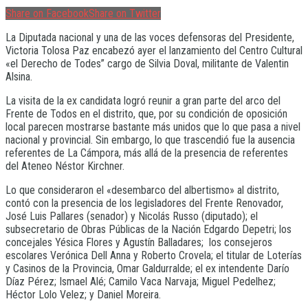
Share on Facebook
Share on Twitter
La Diputada nacional y una de las voces defensoras del Presidente,
Victoria Tolosa Paz encabezó ayer el lanzamiento del Centro Cultural
«el Derecho de Todes” cargo de Silvia Doval, militante de Valentin
Alsina.
La visita de la ex candidata logró reunir a gran parte del arco del
Frente de Todos en el distrito, que, por su condición de oposición
local parecen mostrarse bastante más unidos que lo que pasa a nivel
nacional y provincial. Sin embargo, lo que trascendió fue la ausencia
referentes de La Cámpora, más allá de la presencia de referentes
del Ateneo Néstor Kirchner.
Lo que consideraron el «desembarco del albertismo» al distrito,
contó con la presencia de los legisladores del Frente Renovador,
José Luis Pallares (senador) y Nicolás Russo (diputado); el
subsecretario de Obras Públicas de la Nación Edgardo Depetri; los
concejales Yésica Flores y Agustín Balladares; los consejeros
escolares Verónica Dell Anna y Roberto Crovela; el titular de Loterías
y Casinos de la Provincia, Omar Galdurralde; el ex intendente Darío
Díaz Pérez; Ismael Alé; Camilo Vaca Narvaja; Miguel Pedelhez;
Héctor Lolo Velez; y Daniel Moreira.