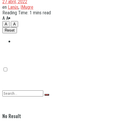
27 abril, 2022
en
Lanús
,
|Mugre
Reading Time: 1 mins read
Quilmes
A
A
A
A
Reset
Varela
No Result