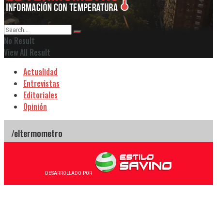
No Result
View All Result
Actualidad
Entrevistas
Editoriales
Opinión
DESARROLLADO POR