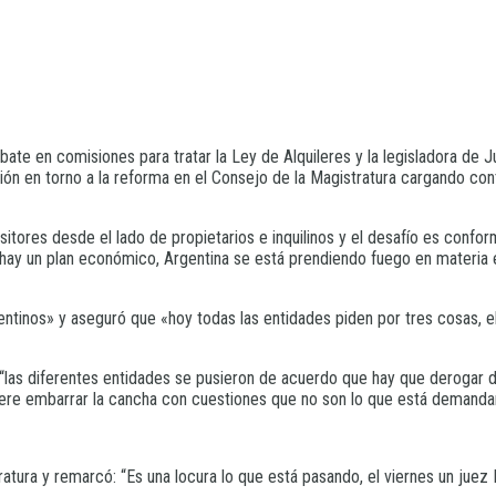
e en comisiones para tratar la Ley de Alquileres y la legisladora de J
ión en torno a la reforma en el Consejo de la Magistratura cargando cont
ores desde el lado de propietarios e inquilinos y el desafío es confor
o hay un plan económico, Argentina se está prendiendo fuego en materia
gentinos» y aseguró que «hoy todas las entidades piden por tres cosas, e
“las diferentes entidades se pusieron de acuerdo que hay que derogar d
uiere embarrar la cancha con cuestiones que no son lo que está demanda
stratura y remarcó: “Es una locura lo que está pasando, el viernes un jue