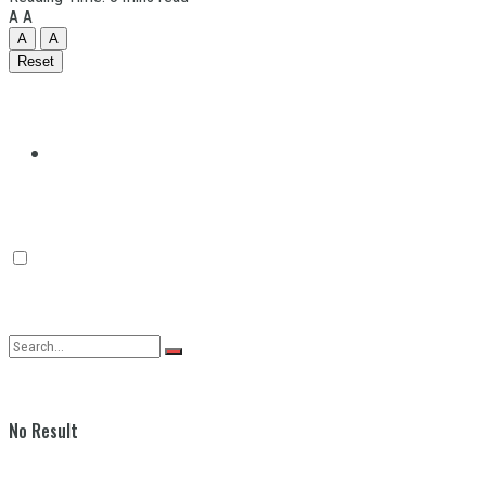
A
A
A
A
Reset
Quilmes
Varela
No Result