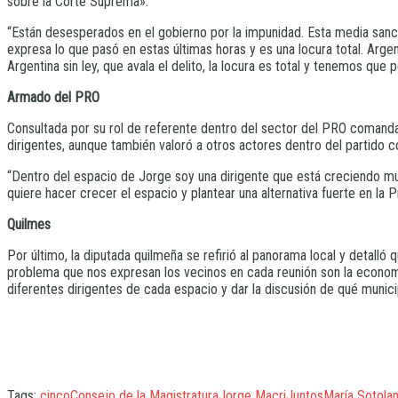
sobre la Corte Suprema».
“Están desesperados en el gobierno por la impunidad. Esta media sanc
expresa lo que pasó en estas últimas horas y es una locura total. Argen
Argentina sin ley, que avala el delito, la locura es total y tenemos qu
Armado del PRO
Consultada por su rol de referente dentro del sector del PRO comand
dirigentes, aunque también valoró a otros actores dentro del partido có
“Dentro del espacio de Jorge soy una dirigente que está creciendo mu
quiere hacer crecer el espacio y plantear una alternativa fuerte en la 
Quilmes
Por último, la diputada quilmeña se refirió al panorama local y detall
problema que nos expresan los vecinos en cada reunión son la economía
diferentes dirigentes de cada espacio y dar la discusión de qué munic
Tags:
cinco
Consejo de la Magistratura
Jorge Macri
Juntos
María Sotola