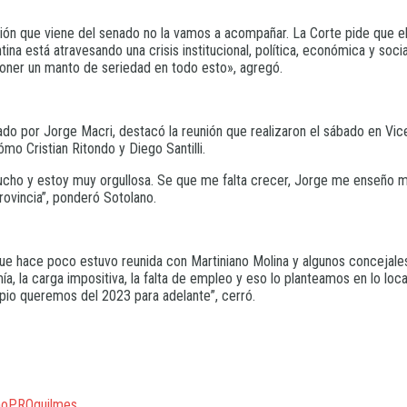
ión que viene del senado no la vamos a acompañar. La Corte pide que el
tina está atravesando una crisis institucional, política, económica y so
e poner un manto de seriedad en todo esto», agregó.
ado por Jorge Macri, destacó la reunión que realizaron el sábado en V
mo Cristian Ritondo y Diego Santilli.
cho y estoy muy orgullosa. Se que me falta crecer, Jorge me enseño mu
Provincia”, ponderó Sotolano.
ó que hace poco estuvo reunida con Martiniano Molina y algunos concejal
, la carga impositiva, la falta de empleo y eso lo planteamos en lo lo
ipio queremos del 2023 para adelante”, cerró.
no
PRO
quilmes