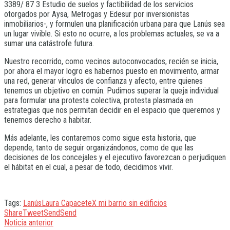
3389/ 87 3 Estudio de suelos y factibilidad de los servicios
otorgados por Aysa, Metrogas y Edesur por inversionistas
inmobiliarios-, y formulen una planificación urbana para que Lanús sea
un lugar vivible. Si esto no ocurre, a los problemas actuales, se va a
sumar una catástrofe futura.
Nuestro recorrido, como vecinos autoconvocados, recién se inicia,
por ahora el mayor logro es habernos puesto en movimiento, armar
una red, generar vínculos de confianza y afecto, entre quienes
tenemos un objetivo en común. Pudimos superar la queja individual
para formular una protesta colectiva, protesta plasmada en
estrategias que nos permitan decidir en el espacio que queremos y
tenemos derecho a habitar.
Más adelante, les contaremos como sigue esta historia, que
depende, tanto de seguir organizándonos, como de que las
decisiones de los concejales y el ejecutivo favorezcan o perjudiquen
el hábitat en el cual, a pesar de todo, decidimos vivir.
Tags:
Lanús
Laura Capacete
X mi barrio sin edificios
Share
Tweet
Send
Send
Noticia anterior