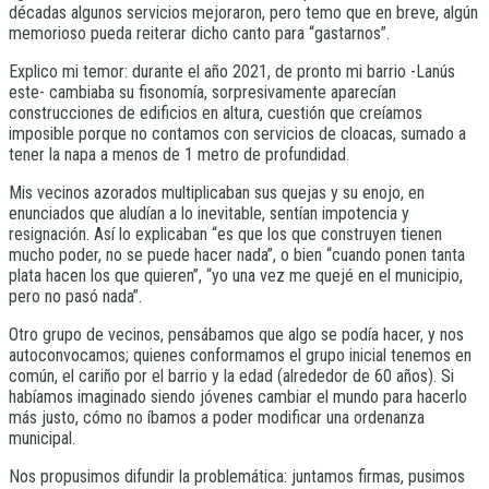
décadas algunos servicios mejoraron, pero temo que en breve, algún
memorioso pueda reiterar dicho canto para “gastarnos”.
Explico mi temor: durante el año 2021, de pronto mi barrio -Lanús
este- cambiaba su fisonomía, sorpresivamente aparecían
construcciones de edificios en altura, cuestión que creíamos
imposible porque no contamos con servicios de cloacas, sumado a
tener la napa a menos de 1 metro de profundidad.
Mis vecinos azorados multiplicaban sus quejas y su enojo, en
enunciados que aludían a lo inevitable, sentían impotencia y
resignación. Así lo explicaban “es que los que construyen tienen
mucho poder, no se puede hacer nada”, o bien “cuando ponen tanta
plata hacen los que quieren”, “yo una vez me quejé en el municipio,
pero no pasó nada”.
Otro grupo de vecinos, pensábamos que algo se podía hacer, y nos
autoconvocamos; quienes conformamos el grupo inicial tenemos en
común, el cariño por el barrio y la edad (alrededor de 60 años). Si
habíamos imaginado siendo jóvenes cambiar el mundo para hacerlo
más justo, cómo no íbamos a poder modificar una ordenanza
municipal.
Nos propusimos difundir la problemática: juntamos firmas, pusimos