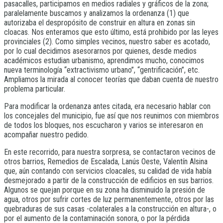
pasacalles, participamos en medios radiales y gráficos de la zona;
paralelamente buscamos y analizamos la ordenanza (1) que
autorizaba el despropósito de construir en altura en zonas sin
cloacas. Nos enteramos que esto último, está prohibido por las leyes
provinciales (2). Como simples vecinos, nuestro saber es acotado,
por lo cual decidimos asesorarnos por quienes, desde medios
académicos estudian urbanismo, aprendimos mucho, conocimos
nueva terminología “extractivismo urbano”, “gentrificación”, etc.
Ampliamos la mirada al conocer teorías que daban cuenta de nuestro
problema particular.
Para modificar la ordenanza antes citada, era necesario hablar con
los concejales del municipio, fue así que nos reunimos con miembros
de todos los bloques, nos escucharon y varios se interesaron en
acompañar nuestro pedido.
En este recorrido, para nuestra sorpresa, se contactaron vecinos de
otros barrios, Remedios de Escalada, Lanús Oeste, Valentín Alsina
que, aún contando con servicios cloacales, su calidad de vida había
desmejorado a partir de la construcción de edificios en sus barrios.
Algunos se quejan porque en su zona ha disminuido la presión de
agua, otros por sufrir cortes de luz permanentemente, otros por las
quebraduras de sus casas -colaterales a la construcción en altura-, o
por el aumento de la contaminación sonora, o por la pérdida