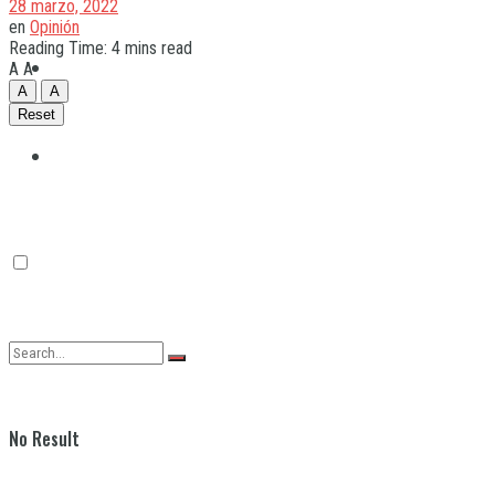
28 marzo, 2022
en
Opinión
Reading Time: 4 mins read
Quilmes
A
A
A
A
Reset
Varela
No Result