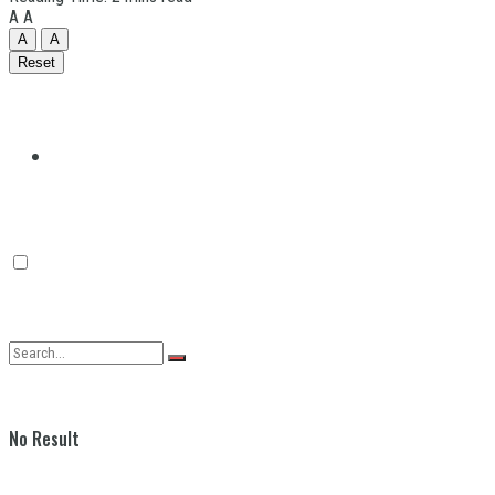
A
A
A
A
Reset
Quilmes
Varela
No Result