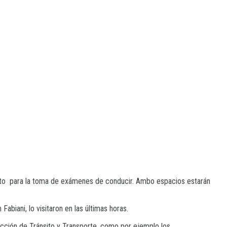
cuito para la toma de exámenes de conducir. Ambo espacios estarán
abiani, lo visitaron en las últimas horas.
rección de Tránsito y Transporte, como por ejemplo los