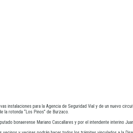
evas instalaciones para la Agencia de Seguridad Vial y de un nuevo cir
e la rotonda “Los Pinos” de Burzaco.
diputado bonaerense Mariano Cascallares y por el intendente interino Juan F
os vecinos y vecinas podrán hacer todos los trámites vinculados a la Di