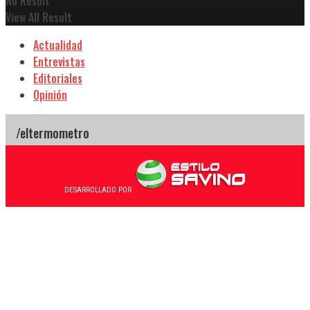
No Result
View All Result
Actualidad
Entrevistas
Editoriales
Opinión
DESARROLLADO POR