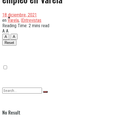
18 diciembre, 2021
Quilmes
en
Varela
,
|Entrevistas
Reading Time: 2 mins read
A
A
A
A
Varela
Reset
No Result