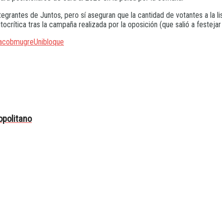
tegrantes de Juntos, pero sí aseguran que la cantidad de votantes a la 
ocrítica tras la campaña realizada por la oposición (que salió a festejar 
acob
mugre
Unibloque
opolitano