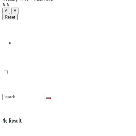
A
A
A
A
Reset
Quilmes
Varela
No Result