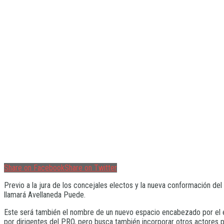
Share on Facebook
Share on Twitter
Previo a la jura de los concejales electos y la nueva conformación de
llamará Avellaneda Puede.
Este será también el nombre de un nuevo espacio encabezado por el e
por dirigentes del PRO, pero busca también incorporar otros actores p