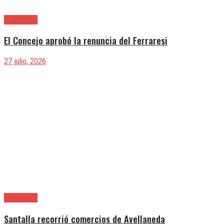
Avellaneda
El Concejo aprobó la renuncia del Ferraresi
27 julio, 2026
Avellaneda
Santalla recorrió comercios de Avellaneda