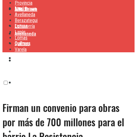
Provincia
Lanús
Alte. Brown
Alte. Brown
Avellaneda
Berazategui
Lomas
Echeverría
Lanús
Avellaneda
Lomas
Quilmes
Quilmes
Varela
Berazategui
Varela
Echeverría
Firman un convenio para obras
Lanús
por más de 700 millones para el
Lomas
barrio La Resistencia