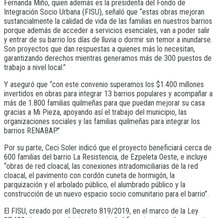
Fernanda Miño, quien además es la presidenta del Fondo de
Integración Socio Urbana (FISU), señaló que “estas obras mejoran
sustancialmente la calidad de vida de las familias en nuestros barrios
porque además de acceder a servicios esenciales, van a poder salir
y entrar de su barrio los días de lluvia o dormir sin temor a inundarse.
Son proyectos que dan respuestas a quienes más lo necesitan,
garantizando derechos mientras generamos más de 300 puestos de
trabajo a nivel local.”
Y aseguró que “con este convenio superamos los $1.400 millones
invertidos en obras para integrar 13 barrios populares y acompañar a
más de 1.800 familias quilmeñas para que puedan mejorar su casa
gracias a Mi Pieza, apoyando así el trabajo del municipio, las
organizaciones sociales y las familias quilmeñas para integrar los
barrios RENABAP.”
Por su parte, Ceci Soler indicó que el proyecto beneficiará cerca de
600 familias del barrio La Resistencia, de Ezpeleta Oeste, e incluye
“obras de red cloacal, las conexiones intradomiciliarias de la red
cloacal, el pavimento con cordón cuneta de hormigón, la
parquización y el arbolado público, el alumbrado público y la
construcción de un nuevo espacio socio comunitario para el barrio”.
El FISU, creado por el Decreto 819/2019, en el marco de la Ley