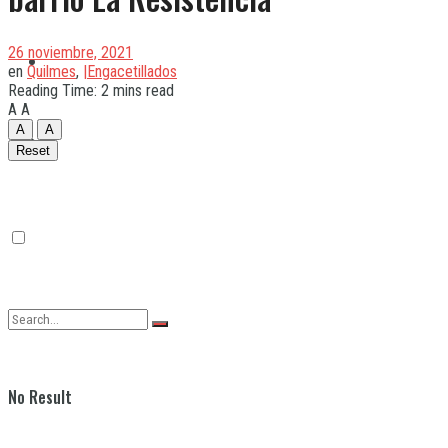
26 noviembre, 2021
Quilmes
en
Quilmes
,
|Engacetillados
Reading Time: 2 mins read
A
A
A
A
Varela
Reset
No Result