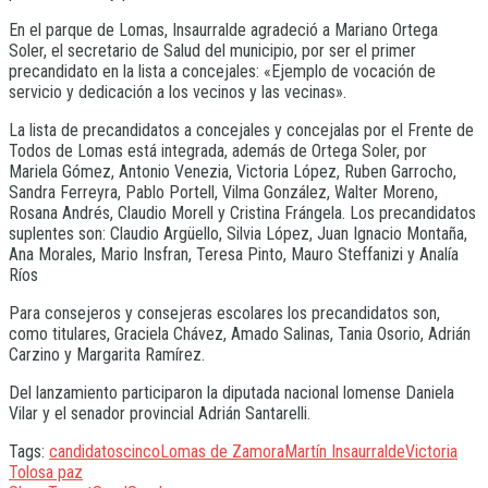
En el parque de Lomas, Insaurralde agradeció a Mariano Ortega
Soler, el secretario de Salud del municipio, por ser el primer
precandidato en la lista a concejales: «Ejemplo de vocación de
servicio y dedicación a los vecinos y las vecinas».
La lista de precandidatos a concejales y concejalas por el Frente de
Todos de Lomas está integrada, además de Ortega Soler, por
Mariela Gómez, Antonio Venezia, Victoria López, Ruben Garrocho,
Sandra Ferreyra, Pablo Portell, Vilma González, Walter Moreno,
Rosana Andrés, Claudio Morell y Cristina Frángela. Los precandidatos
suplentes son: Claudio Argüello, Silvia López, Juan Ignacio Montaña,
Ana Morales, Mario Insfran, Teresa Pinto, Mauro Steffanizi y Analía
Ríos
Para consejeros y consejeras escolares los precandidatos son,
como titulares, Graciela Chávez, Amado Salinas, Tania Osorio, Adrián
Carzino y Margarita Ramírez.
Del lanzamiento participaron la diputada nacional lomense Daniela
Vilar y el senador provincial Adrián Santarelli.
Tags:
candidatos
cinco
Lomas de Zamora
Martín Insaurralde
Victoria
Tolosa paz