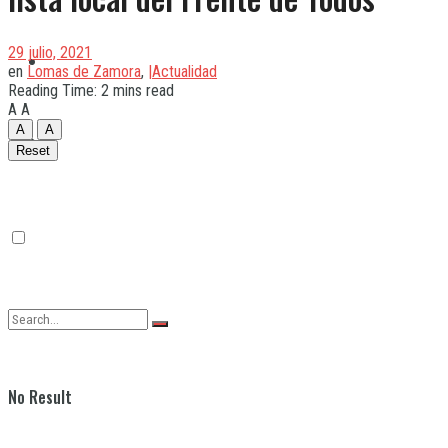
29 julio, 2021
Quilmes
en
Lomas de Zamora
,
|Actualidad
Reading Time: 2 mins read
A
A
A
A
Varela
Reset
No Result