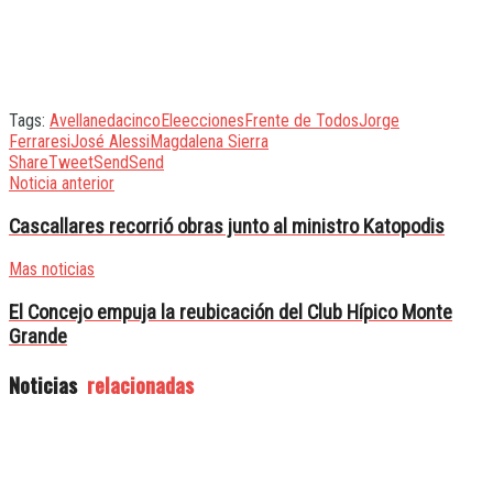
Tags:
Avellaneda
cinco
Eleecciones
Frente de Todos
Jorge
Ferraresi
José Alessi
Magdalena Sierra
Share
Tweet
Send
Send
Noticia anterior
Cascallares recorrió obras junto al ministro Katopodis
Mas noticias
El Concejo empuja la reubicación del Club Hípico Monte
Grande
Noticias
relacionadas