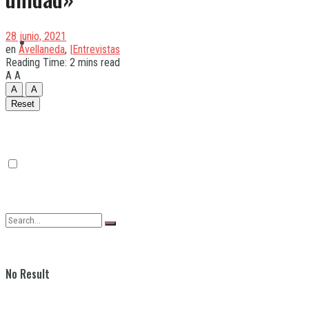
28 junio, 2021
Quilmes
en
Avellaneda
,
|Entrevistas
Reading Time: 2 mins read
A
A
A
A
Varela
Reset
No Result