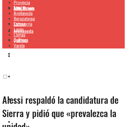
Provincia
Lanús
Alte. Brown
Alte. Brown
Avellaneda
Berazategui
Lomas
Echeverría
Lanús
Avellaneda
Lomas
Quilmes
Quilmes
Varela
Berazategui
Varela
Echeverría
Alessi respaldó la candidatura de
Lanús
Sierra y pidió que «prevalezca la
Lomas
unidad»