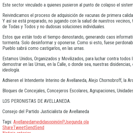
Este sector vinculado a quienes pusieron al punto de colapso el siste
Reivindicamos el proceso de adquisición de vacunas de primera calidad
Y así se está preparado, no jugando con la salud de nuestros vecinos,
de Todas y Todos y no dudosas soluciones individuales.
Estos que están todo el tiempo denostando, generando caos informativo
tormenta. Solo desinformar y oponerse. Como si esto, fuese perdonable
Pueblo sabrá como castigarlos, en las urnas.
Estamos Unidos, Organizados y Movilizados, para luchar contra todos l
demostrar en las Urnas, en la Calle, o donde sea, nuestras disidencia
ideología.
Adhieren el Intendente Interino de Avellaneda, Alejo Chornobroff, la A
Bloques de Concejales, Concejeros Escolares, Agrupaciones, Unidades B
LOS PERONISTAS DE AVELLANEDA.
Consejo del Partido Justicialista de Avellaneda
Tags:
Avellaneda
medidas
opinión
PJ
segunda ola
Share
Tweet
Send
Send