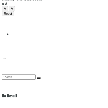
A
A
A
A
Reset
Quilmes
Varela
No Result