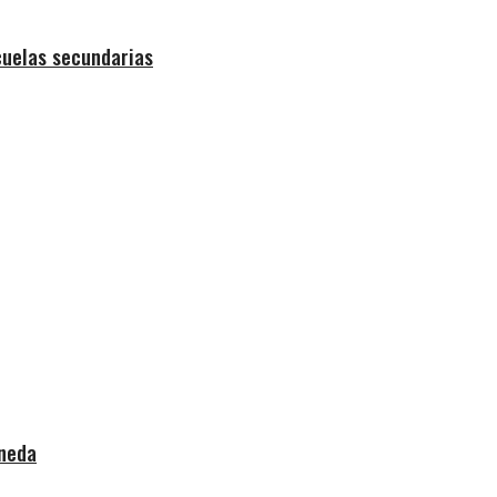
cuelas secundarias
aneda