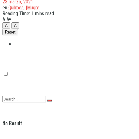
23 marzo, 2021
en
Quilmes
,
|Mugre
Reading Time: 1 mins read
Quilmes
A
A
A
A
Reset
Varela
No Result