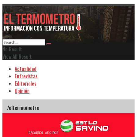
No Result
View All Result
Actualidad
Entrevistas
Editoriales
Opinión
DESARROLLADO POR