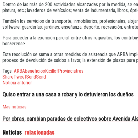
Dentro de las más de 200 actividades alcanzadas por la medida, se encue
pintura, etc.; lavaderos de vehículos; venta de indumentaria, libros, óp
También los servicios de transporte; inmobiliarios; profesionales; aloja
software; guarderías; jardines; enseñanza; deporte; recreación; entrete
Para acceder a la exención parcial, entre otros requisitos, los contri
bonaerense.
Esta resolución se suma a otras medidas de asistencia que ARBA imple
proceso de devolución de saldos a favor, la extensión de plazos para 
Tags:
ARBA
beneficios
Kicillof
Provincia
tres
Share
Tweet
Send
Send
Noticia anterior
Quiso entrar a una casa a robar y lo detuvieron los dueños
Mas noticias
Por obras, cambian paradas de colectivos sobre Avenida Al
Noticias
relacionadas