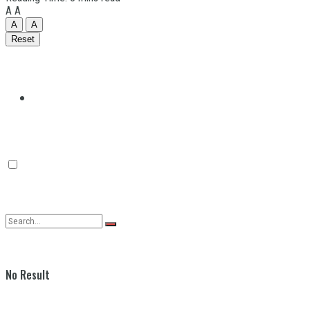
A
A
A
A
Reset
Quilmes
Varela
No Result