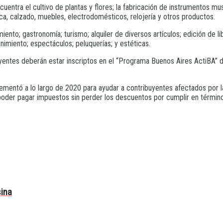
ntra el cultivo de plantas y flores; la fabricación de instrumentos music
tica, calzado, muebles, electrodomésticos, relojería y otros productos.
miento; gastronomía; turismo; alquiler de diversos artículos; edición de l
nimiento; espectáculos; peluquerías; y estéticas.
buyentes deberán estar inscriptos en el “Programa Buenos Aires ActiBA” 
mentó a lo largo de 2020 para ayudar a contribuyentes afectados por la
poder pagar impuestos sin perder los descuentos por cumplir en término 
sina