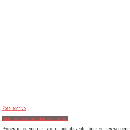
Foto: archivo
Share on Facebook
Share on Twitter
Pymes, microempresas y otros contribuyentes bonaerenses ya pueden 