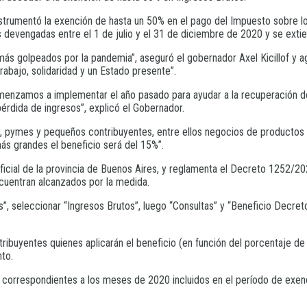
trumentó la exención de hasta un 50% en el pago del Impuesto sobre lo
 devengadas entre el 1 de julio y el 31 de diciembre de 2020 y se ext
ás golpeados por la pandemia”, aseguró el gobernador Axel Kicillof y 
abajo, solidaridad y un Estado presente”.
comenzamos a implementar el año pasado para ayudar a la recuperación d
érdida de ingresos”, explicó el Gobernador.
 pymes y pequeños contribuyentes, entre ellos negocios de productos n
más grandes el beneficio será del 15%”.
ficial de la provincia de Buenos Aires, y reglamenta el Decreto 1252/202
encuentran alcanzados por la medida.
, seleccionar “Ingresos Brutos”, luego “Consultas” y “Beneficio Decreto
ribuyentes quienes aplicarán el beneficio (en función del porcentaje de
to.
 correspondientes a los meses de 2020 incluidos en el período de exenci