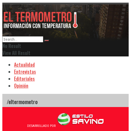
No Result
View All Result
Actualidad
Entrevistas
Editoriales
Opinión
DESARROLLADO POR