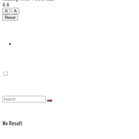
A
A
A
A
Reset
Quilmes
Varela
No Result