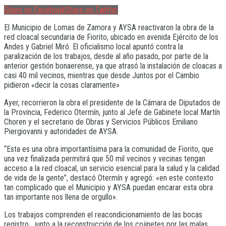
Share on Facebook
Share on Twitter
El Municipio de Lomas de Zamora y AYSA reactivaron la obra de la
red cloacal secundaria de Fiorito, ubicado en avenida Ejército de los
Andes y Gabriel Miró. El oficialismo local apuntó contra la
paralización de los trabajos, desde al año pasado, por parte de la
anterior gestión bonaerense, ya que atrasó la instalación de cloacas a
casi 40 mil vecinos, mientras que desde Juntos por el Cambio
pidieron «decir la cosas claramente»
Ayer, recorrieron la obra el presidente de la Cámara de Diputados de
la Provincia, Federico Otermín, junto al Jefe de Gabinete local Martín
Choren y el secretario de Obras y Servicios Públicos Emiliano
Piergiovanni y autoridades de AYSA.
“Esta es una obra importantísima para la comunidad de Fiorito, que
una vez finalizada permitirá que 50 mil vecinos y vecinas tengan
acceso a la red cloacal, un servicio esencial para la salud y la calidad
de vida de la gente”, destacó Otermín y agregó: «en este contexto
tan complicado que el Municipio y AYSA puedan encarar esta obra
tan importante nos llena de orgullo».
Los trabajos comprenden el reacondicionamiento de las bocas
registro, junto a la reconstrucción de los cojinetes por las malas