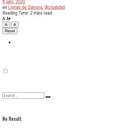
8 julio, 2020
en
Lomas de Zamora
,
|Actualidad
Reading Time: 2 mins read
Quilmes
A
A
A
A
Reset
Varela
No Result