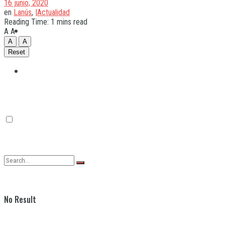
16 junio, 2020
en
Lanús
,
|Actualidad
Reading Time: 1 mins read
Quilmes
A
A
A
A
Reset
Varela
No Result