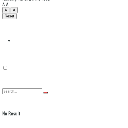
A
A
A
A
Reset
Quilmes
Varela
No Result