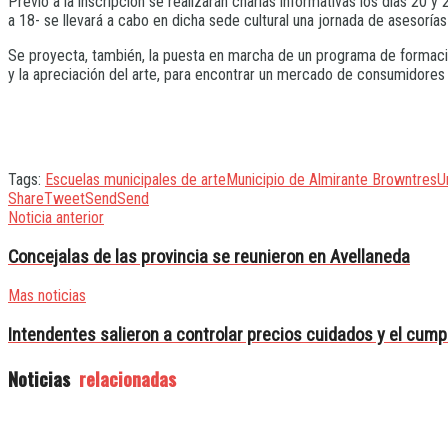
Previo a la inscripción se realizarán charlas informativas los días 20 
a 18- se llevará a cabo en dicha sede cultural una jornada de asesoría
Se proyecta, también, la puesta en marcha de un programa de formació
y la apreciación del arte, para encontrar un mercado de consumidores
Tags:
Escuelas municipales de arte
Municipio de Almirante Brown
tres
U
Share
Tweet
Send
Send
Noticia anterior
Concejalas de las provincia se reunieron en Avellaneda
Mas noticias
Intendentes salieron a controlar precios cuidados y el cump
Noticias
relacionadas