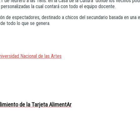
y 21 de febrero a las 18hs. en la Casa de la Cultura donde los vecinos p
s personalizadas la cual contará con todo el equipo docente.
n de espectadores, destinado a chicos del secundario basada en una ed
 de todo lo que se genera.
niversidad Nacional de las Artes
limiento de la Tarjeta AlimentAr