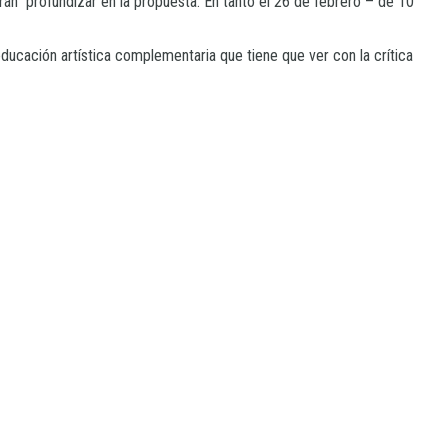
odrán profundizar en la propuesta. En tanto el 26 de febrero – de 10
ucación artística complementaria que tiene que ver con la crítica