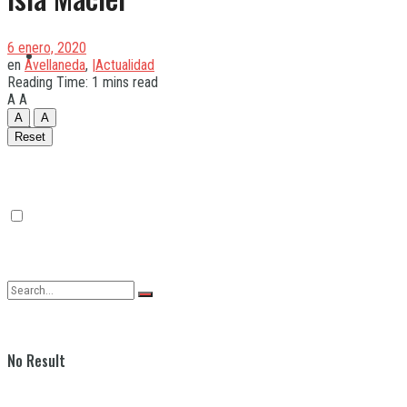
6 enero, 2020
Quilmes
en
Avellaneda
,
|Actualidad
Reading Time: 1 mins read
A
A
A
A
Varela
Reset
No Result