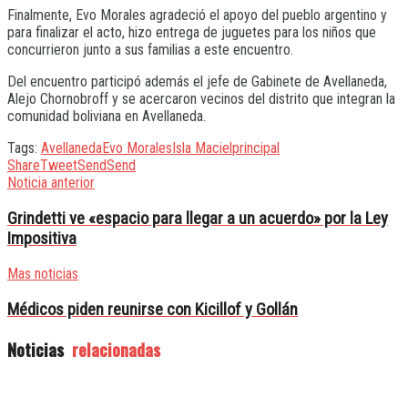
Finalmente, Evo Morales agradeció el apoyo del pueblo argentino y
para finalizar el acto, hizo entrega de juguetes para los niños que
concurrieron junto a sus familias a este encuentro.
Del encuentro participó además el jefe de Gabinete de Avellaneda,
Alejo Chornobroff y se acercaron vecinos del distrito que integran la
comunidad boliviana en Avellaneda.
Tags:
Avellaneda
Evo Morales
Isla Maciel
principal
Share
Tweet
Send
Send
Noticia anterior
Grindetti ve «espacio para llegar a un acuerdo» por la Ley
Impositiva
Mas noticias
Médicos piden reunirse con Kicillof y Gollán
Noticias
relacionadas