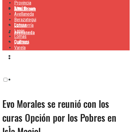
Provincia
Lanús
Alte. Brown
Alte. Brown
Avellaneda
Berazategui
Lomas
Echeverría
Lanús
Avellaneda
Lomas
Quilmes
Quilmes
Varela
Berazategui
Varela
Echeverría
Evo Morales se reunió con los
Lanús
curas Opción por los Pobres en
Lomas
Isla Maciel