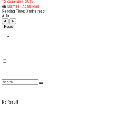
12 diciembre, 2019
en
Quilmes
,
|Actualidad
Reading Time: 3 mins read
Quilmes
A
A
A
A
Reset
Varela
No Result