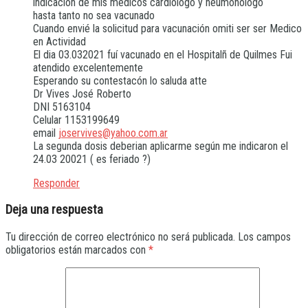
indicación de mis medicos cardiológo y neumonólogo
hasta tanto no sea vacunado
Cuando envié la solicitud para vacunación omiti ser ser Medico
en Actividad
El dia 03.032021 fuí vacunado en el Hospitalñ de Quilmes Fui
atendido excelentemente
Esperando su contestacón lo saluda atte
Dr Vives José Roberto
DNI 5163104
Celular 1153199649
email
joservives@yahoo.com.ar
La segunda dosis deberian aplicarme según me indicaron el
24.03 20021 ( es feriado ?)
Responder
Deja una respuesta
Tu dirección de correo electrónico no será publicada.
Los campos
obligatorios están marcados con
*