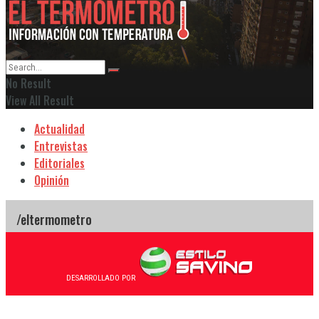
No Result
View All Result
Actualidad
Entrevistas
Editoriales
Opinión
DESARROLLADO POR