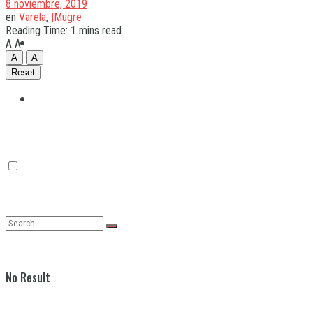
8 noviembre, 2019
en
Varela
,
|Mugre
Reading Time: 1 mins read
Quilmes
A
A
A
A
Reset
Varela
No Result