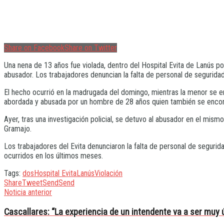
Share on Facebook
Share on Twitter
Una nena de 13 años fue violada, dentro del Hospital Evita de Lanús p
abusador. Los trabajadores denuncian la falta de personal de segurida
El hecho ocurrió en la madrugada del domingo, mientras la menor se enco
abordada y abusada por un hombre de 28 años quien también se encont
Ayer, tras una investigación policial, se detuvo al abusador en el mism
Gramajo.
Los trabajadores del Evita denunciaron la falta de personal de seguri
ocurridos en los últimos meses.
Tags:
dos
Hospital Evita
Lanús
Violación
Share
Tweet
Send
Send
Noticia anterior
Cascallares: “La experiencia de un intendente va a ser muy út