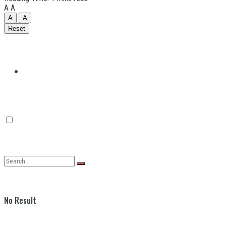
A
A
A
A
Reset
Quilmes
Varela
No Result