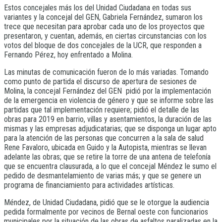
Estos concejales más los del Unidad Ciudadana en todas sus
variantes y la concejal del GEN, Gabriela Fernández, sumaron los
trece que necesitan para aprobar cada uno de los proyectos que
presentaron, y cuentan, además, en ciertas circunstancias con los
votos del bloque de dos concejales de la UCR, que responden a
Fernando Pérez, hoy enfrentado a Molina.
Las minutas de comunicación fueron de lo más variadas. Tomando
como punto de partida el discurso de apertura de sesiones de
Molina, la concejal Fernández del GEN pidió por la implementación
de la emergencia en violencia de género y que se informe sobre las
partidas que tal implementación requiere; pidió el detalle de las
obras para 2019 en barrio, villas y asentamientos, la duración de las
mismas y las empresas adjudicatarias; que se disponga un lugar apto
para la atención de las personas que concurren a la sala de salud
Rene Favaloro, ubicada en Guido y la Autopista, mientras se llevan
adelante las obras; que se retire la torre de una antena de telefonía
que se encuentra clausurada, a lo que el concejal Méndez le sumo el
pedido de desmantelamiento de varias más; y que se genere un
programa de financiamiento para actividades artísticas.
Méndez, de Unidad Ciudadana, pidió que se le otorgue la audiencia
pedida formalmente por vecinos de Bernal oeste con funcionarios
municipales por la situación de las obras de asfaltos paralizadas en la