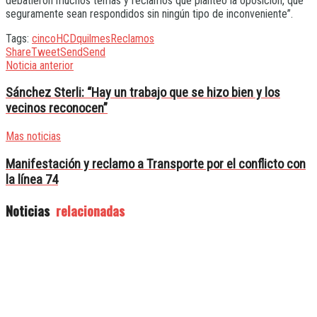
debatieron muchos temas y reclamos que planteó la oposición, que
seguramente sean respondidos sin ningún tipo de inconveniente”.
Tags:
cinco
HCD
quilmes
Reclamos
Share
Tweet
Send
Send
Noticia anterior
Sánchez Sterli: “Hay un trabajo que se hizo bien y los
vecinos reconocen”
Mas noticias
Manifestación y reclamo a Transporte por el conflicto con
la línea 74
Noticias
relacionadas