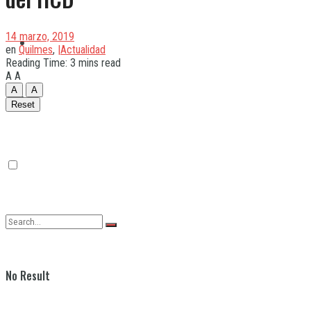
14 marzo, 2019
Quilmes
en
Quilmes
,
|Actualidad
Reading Time: 3 mins read
A
A
A
A
Varela
Reset
No Result