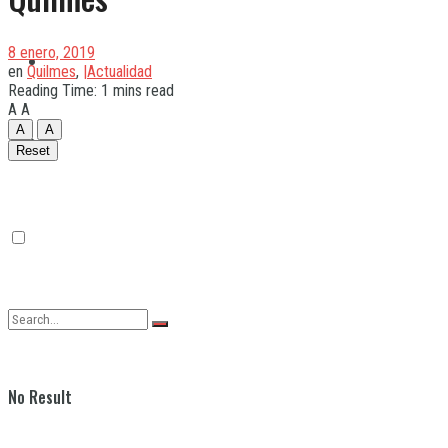
8 enero, 2019
Quilmes
en
Quilmes
,
|Actualidad
Reading Time: 1 mins read
A
A
A
A
Varela
Reset
No Result