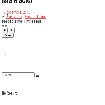
18 diciembre, 2018
Quilmes
en
Avellaneda
,
|Engacetillados
Reading Time: 1 mins read
A
A
A
A
Varela
Reset
No Result