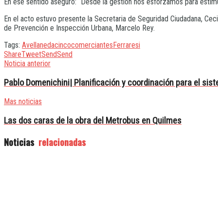
En ese sentido aseguró: “Desde la gestión nos esforzamos para estimu
En el acto estuvo presente la Secretaria de Seguridad Ciudadana, Cecil
de Prevención e Inspección Urbana, Marcelo Rey.
Tags:
Avellaneda
cinco
comerciantes
Ferraresi
Share
Tweet
Send
Send
Noticia anterior
Pablo Domenichini| Planificación y coordinación para el sist
Mas noticias
Las dos caras de la obra del Metrobus en Quilmes
Noticias
relacionadas