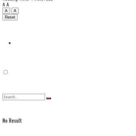
A
A
A
A
Reset
Quilmes
Varela
No Result