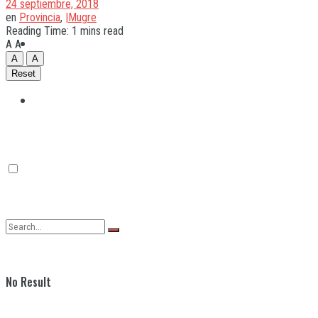
24 septiembre, 2018
en
Provincia
,
|Mugre
Reading Time: 1 mins read
Quilmes
A
A
A
A
Reset
Varela
No Result