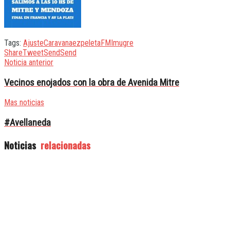
Tags:
Ajuste
Caravana
ezpeleta
FMI
mugre
Share
Tweet
Send
Send
Noticia anterior
Vecinos enojados con la obra de Avenida Mitre
Mas noticias
#Avellaneda
Noticias
relacionadas