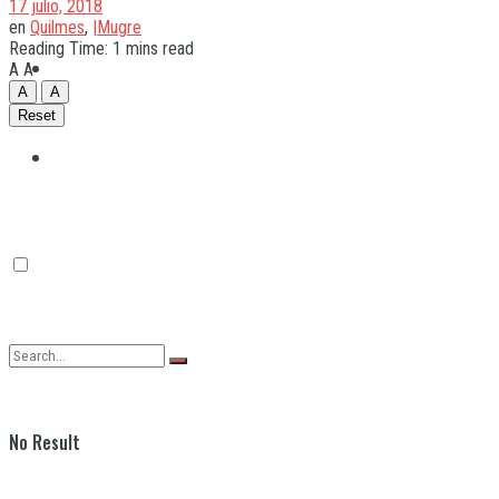
17 julio, 2018
en
Quilmes
,
|Mugre
Reading Time: 1 mins read
Quilmes
A
A
A
A
Reset
Varela
No Result